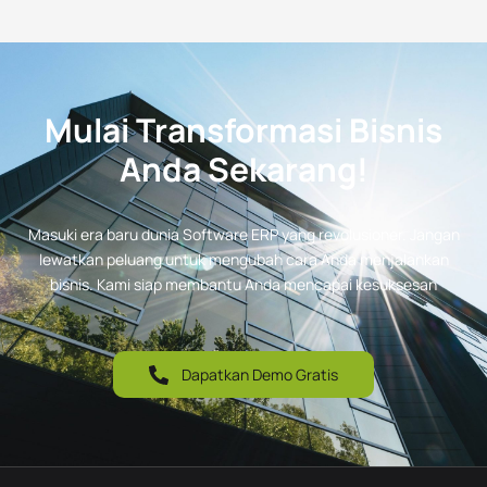
Mulai Transformasi Bisnis
Anda Sekarang!
Masuki era baru dunia Software ERP yang revolusioner. Jangan
lewatkan peluang untuk mengubah cara Anda menjalankan
bisnis. Kami siap membantu Anda mencapai kesuksesan
Dapatkan Demo Gratis